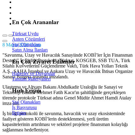
Analitik Çerezler
Bu çerezler ziyaretçilerin web sitesiyle nasıl etkileşime girdiğini an
bilgiler anonim olarak toplanır.
En Çok Arananlar
Türksat Uydu
Pazarlama Çerezleri
Anten Çözümleri
Bu çerezler, reklamcılar tarafından ilgi alanlarınıza göre reklam sunmak
Staj Olanakları
8 Mayıs 2026 Cuma
Satın Alma İlanları
"Savunma, Uzay ve Havacılık Sanayiinde KOBİ’ler İçin Finansman
Desteği" İş Birliği Protokolü; Türksat, KOSGEB, SSB TUA, Türk
En Çok Ziyaret Edilenler
Silahlı Kuvvetlerini Güçlendirme Vakfı, Türk Hava Yolları Teknik
Tümünü Reddet
A.Ş., SAHA İstanbul ve Ankara Uzay ve Havacılık İhtisas Organize
Haberler ve Duyurular
Sanayi Bölgesi arasında imzalandı.
Tanıtım Materyalleri
Tercihleri Kaydet
Ulaştırma ve Altyapı Bakanı Abdulkadir Uraloğlu ile Sanayi ve
Hızlı Erişim
Teknoloji Bakanı Mehmet Fatih Kacır'ın şahitliğinde gerçekleşen
Tümünü Kabul Et
törende protokole Türksat adına Genel Müdür Ahmet Hamdi Atalay
Staj Olanakları
imza attı.
İş Başvurusu
İletişim
İş birliği protokolü ile savunma, havacılık ve uzay ekosisteminde
faaliyet gösteren KOBİ’lerin desteklenmesi, yerli üretim
kapasitelerinin artırılması ve sektörel projelere finansman kolaylığı
sağlanması hedefleniyor.